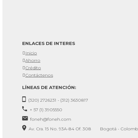
ENLACES DE INTERES
Inicio
Ahorro
Crédito
Contáctenos
LÍNEAS DE ATENCIÓN:
(320) 2726231 - (312) 3630817
+ 57 (1) 3905550
foneh@foneh.com
Av. Cra. 15 No. 93A-84 Of. 308 Bogotá - Colomb