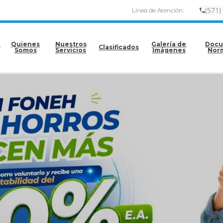
(
57
1)
Línea de Atención:
e
Quienes
Nuestros
Galería de
Docu
Clasificados
Somos
Servicios
Imágenes
Nor