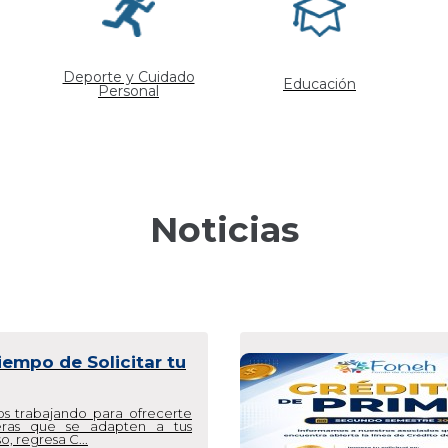
Deporte y Cuidado
Educación
Personal
Noticias
 Prima ya está
 Segundo semestre
s pensando en ti y en cómo
 los momentos clave del