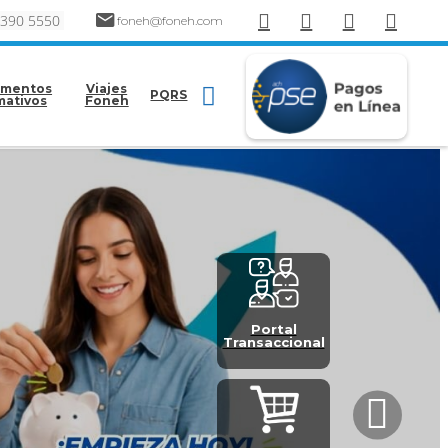
 390 5550
foneh@foneh.com
mentos
Viajes
PQRS
mativos
Foneh
Portal
Transaccional