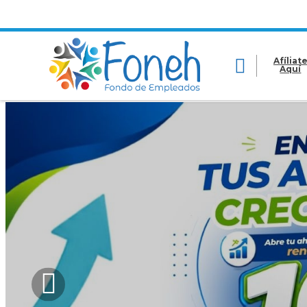
Afíliat
Aquí