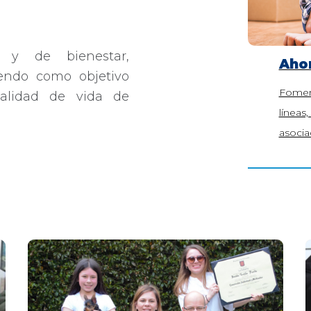
os y de bienestar,
Aho
iendo como objetivo
Foment
calidad de vida de
líneas
asocia