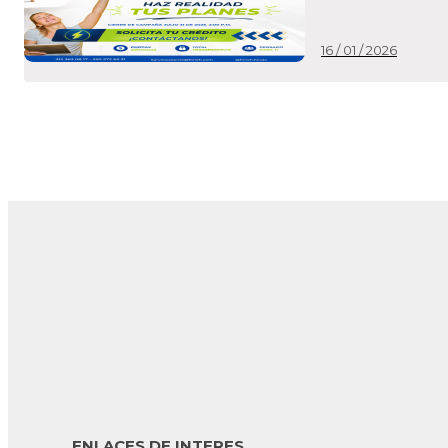
año. Por eso, ya se 
16 / 01 / 2026
ENLACES DE INTERES