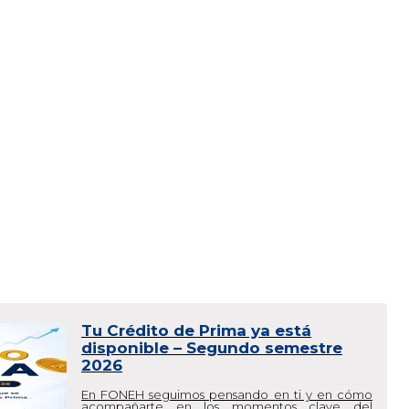
Beneficio Foneh: Asistencia 48
Horas
En FONEH sabemos lo importante que es contar
con apoyo oportuno para cuidar tu bienestar y el
de quienes más quieres. ...