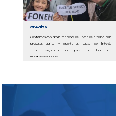
Crédito
Contamos con gran variedad de líneas de crédito, con
procesos ágiles y oportunos, tasas de interés
competitivas, siendo el aliado para cumplir el sueño de
nuestros asociados