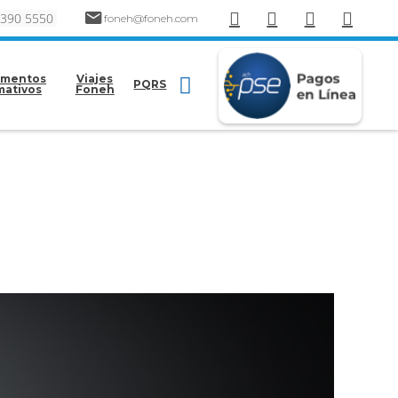
 390 5550
foneh@foneh.com
mentos
Viajes
PQRS
mativos
Foneh