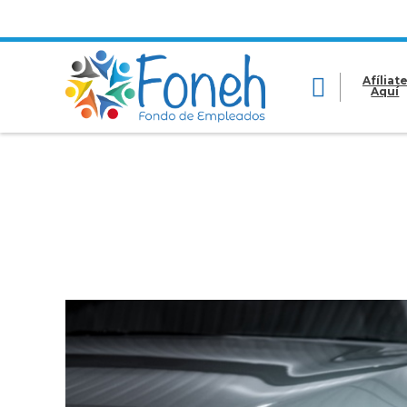
Afíliat
Aquí