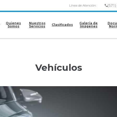
(
57
1)
Línea de Atención:
e
Quienes
Nuestros
Galería de
Docu
Clasificados
Somos
Servicios
Imágenes
Nor
Vehículos