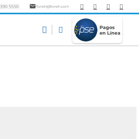
 390 5550
foneh@foneh.com