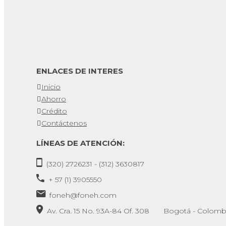
ENLACES DE INTERES
Inicio
Ahorro
Crédito
Contáctenos
LÍNEAS DE ATENCIÓN:
(320) 2726231 - (312) 3630817
+ 57 (1) 3905550
foneh@foneh.com
Av. Cra. 15 No. 93A-84 Of. 308 Bogotá - Colomb