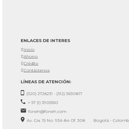
ENLACES DE INTERES
Inicio
Ahorro
Crédito
Contáctenos
LÍNEAS DE ATENCIÓN:
(320) 2726231 - (312) 3630817
+ 57 (1) 3905550
foneh@foneh.com
Av. Cra. 15 No. 93A-84 Of. 308 Bogotá - Colomb