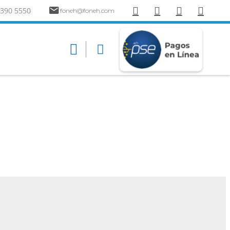
 390 5550
foneh@foneh.com