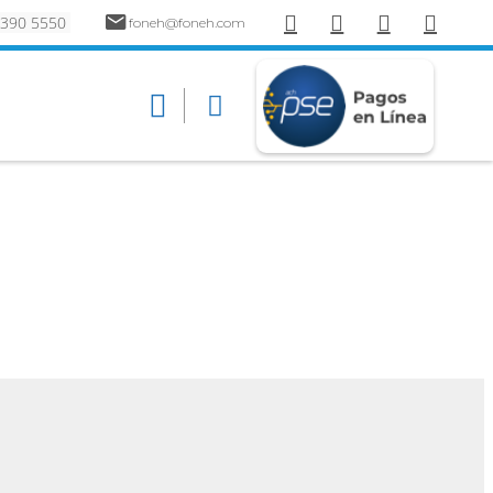
 390 5550
foneh@foneh.com