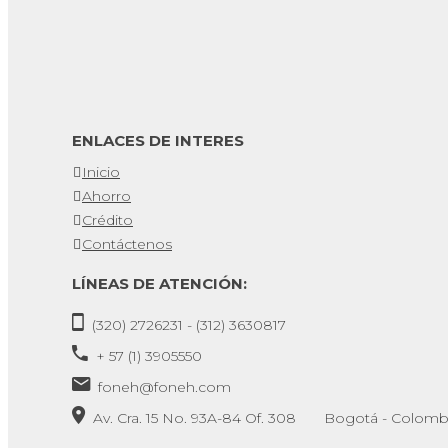
ENLACES DE INTERES
Inicio
Ahorro
Crédito
Contáctenos
LÍNEAS DE ATENCIÓN:
(320) 2726231 - (312) 3630817
+ 57 (1) 3905550
foneh@foneh.com
Av. Cra. 15 No. 93A-84 Of. 308 Bogotá - Colomb