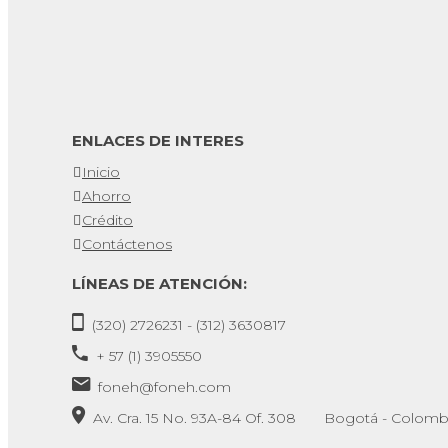
ENLACES DE INTERES
Inicio
Ahorro
Crédito
Contáctenos
LÍNEAS DE ATENCIÓN:
(320) 2726231 - (312) 3630817
+ 57 (1) 3905550
foneh@foneh.com
Av. Cra. 15 No. 93A-84 Of. 308 Bogotá - Colomb