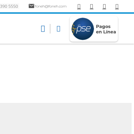
 390 5550
foneh@foneh.com