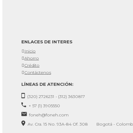
ENLACES DE INTERES
Inicio
Ahorro
Crédito
Contáctenos
LÍNEAS DE ATENCIÓN:
(320) 2726231 - (312) 3630817
+ 57 (1) 3905550
foneh@foneh.com
Av. Cra. 15 No. 93A-84 Of. 308 Bogotá - Colomb