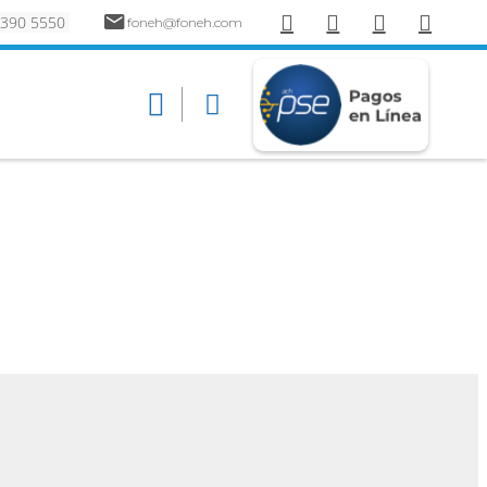
 390 5550
foneh@foneh.com