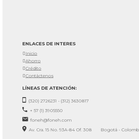
ENLACES DE INTERES
Inicio
Ahorro
Crédito
Contáctenos
LÍNEAS DE ATENCIÓN:
(320) 2726231 - (312) 3630817
+ 57 (1) 3905550
foneh@foneh.com
Av. Cra. 15 No. 93A-84 Of. 308 Bogotá - Colomb