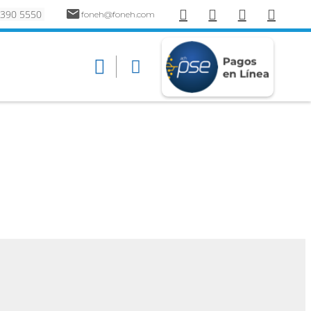
 390 5550
foneh@foneh.com