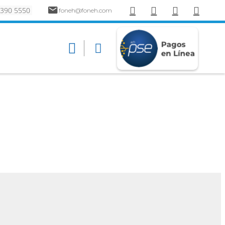
 390 5550
foneh@foneh.com