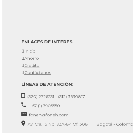
ENLACES DE INTERES
Inicio
Ahorro
Crédito
Contáctenos
LÍNEAS DE ATENCIÓN:
(320) 2726231 - (312) 3630817
+ 57 (1) 3905550
foneh@foneh.com
Av. Cra. 15 No. 93A-84 Of. 308 Bogotá - Colomb