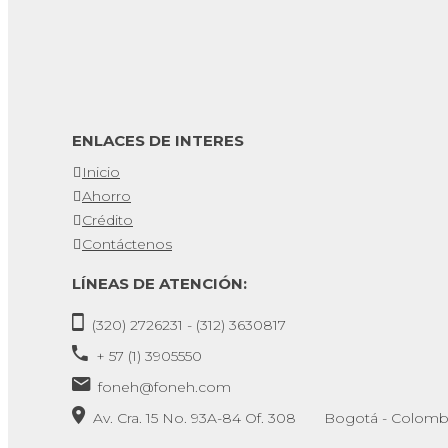
ENLACES DE INTERES
Inicio
Ahorro
Crédito
Contáctenos
LÍNEAS DE ATENCIÓN:
(320) 2726231 - (312) 3630817
+ 57 (1) 3905550
foneh@foneh.com
Av. Cra. 15 No. 93A-84 Of. 308 Bogotá - Colomb