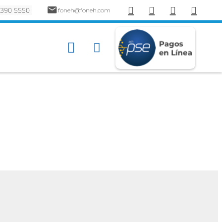
 390 5550
foneh@foneh.com