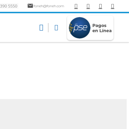
 390 5550
foneh@foneh.com