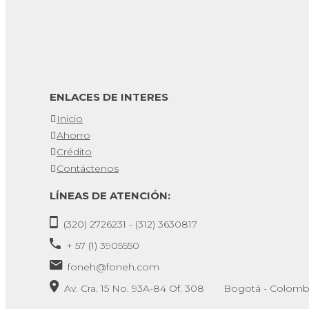
ENLACES DE INTERES
Inicio
Ahorro
Crédito
Contáctenos
LÍNEAS DE ATENCIÓN:
(320) 2726231 - (312) 3630817
+ 57 (1) 3905550
foneh@foneh.com
Av. Cra. 15 No. 93A-84 Of. 308 Bogotá - Colomb