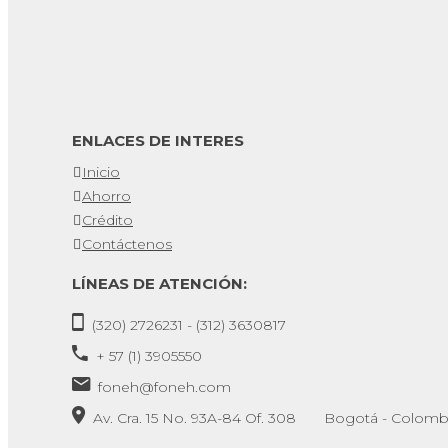
ENLACES DE INTERES
Inicio
Ahorro
Crédito
Contáctenos
LÍNEAS DE ATENCIÓN:
(320) 2726231 - (312) 3630817
+ 57 (1) 3905550
foneh@foneh.com
Av. Cra. 15 No. 93A-84 Of. 308 Bogotá - Colomb