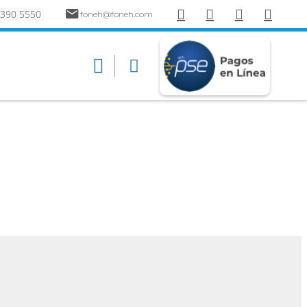
 390 5550
foneh@foneh.com