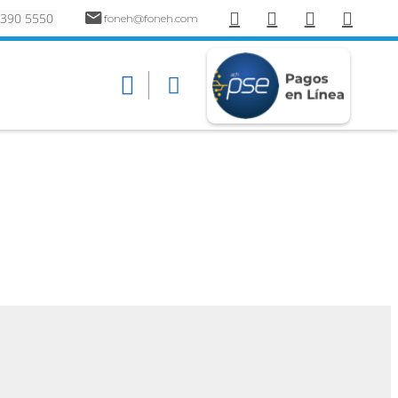
 390 5550
foneh@foneh.com