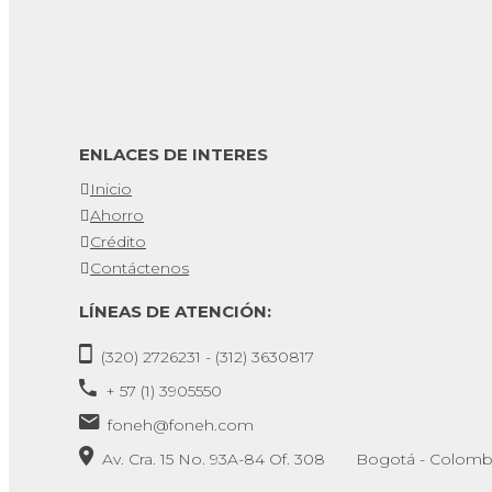
ENLACES DE INTERES
Inicio
Ahorro
Crédito
Contáctenos
LÍNEAS DE ATENCIÓN:
(320) 2726231 - (312) 3630817
+ 57 (1) 3905550
foneh@foneh.com
Av. Cra. 15 No. 93A-84 Of. 308 Bogotá - Colomb