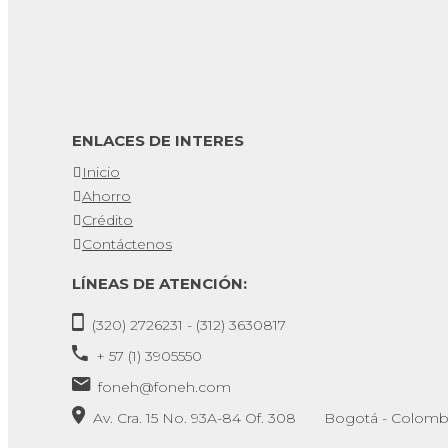
ENLACES DE INTERES
Inicio
Ahorro
Crédito
Contáctenos
LÍNEAS DE ATENCIÓN:
(320) 2726231 - (312) 3630817
+ 57 (1) 3905550
foneh@foneh.com
Av. Cra. 15 No. 93A-84 Of. 308 Bogotá - Colomb