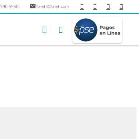
 390 5550
foneh@foneh.com