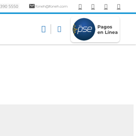
 390 5550
foneh@foneh.com