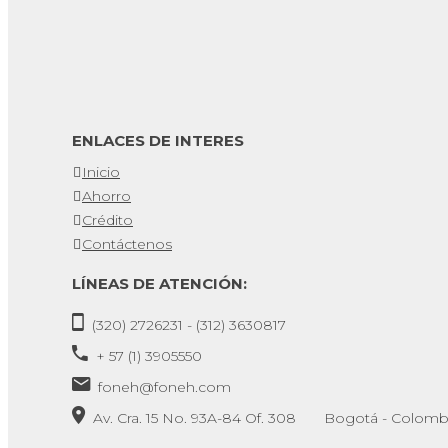
ENLACES DE INTERES
Inicio
Ahorro
Crédito
Contáctenos
LÍNEAS DE ATENCIÓN:
(320) 2726231 - (312) 3630817
+ 57 (1) 3905550
foneh@foneh.com
Av. Cra. 15 No. 93A-84 Of. 308 Bogotá - Colomb