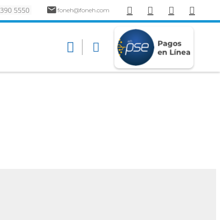
 390 5550
foneh@foneh.com