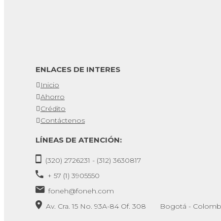
ENLACES DE INTERES
Inicio
Ahorro
Crédito
Contáctenos
LÍNEAS DE ATENCIÓN:
(320) 2726231 - (312) 3630817
+ 57 (1) 3905550
foneh@foneh.com
Av. Cra. 15 No. 93A-84 Of. 308 Bogotá - Colomb