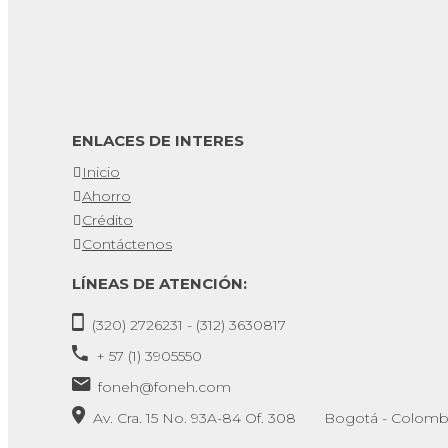
ENLACES DE INTERES
Inicio
Ahorro
Crédito
Contáctenos
LÍNEAS DE ATENCIÓN:
(320) 2726231 - (312) 3630817
+ 57 (1) 3905550
foneh@foneh.com
Av. Cra. 15 No. 93A-84 Of. 308 Bogotá - Colomb