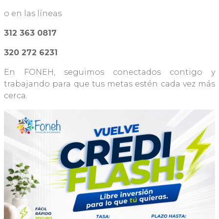
o en las líneas
312 363 0817
320 272 6231
En FONEH, seguimos conectados contigo y
trabajando para que tus metas estén cada vez más
cerca.