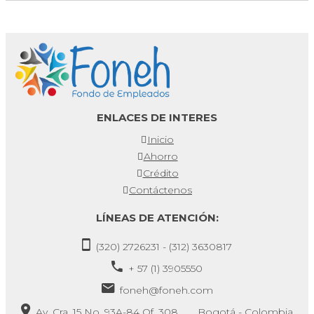
ENLACES DE INTERES
Inicio
Ahorro
Crédito
Contáctenos
LÍNEAS DE ATENCIÓN:
(320) 2726231 - (312) 3630817
+ 57 (1) 3905550
foneh@foneh.com
Av. Cra. 15 No. 93A-84 Of. 308 Bogotá - Colombia