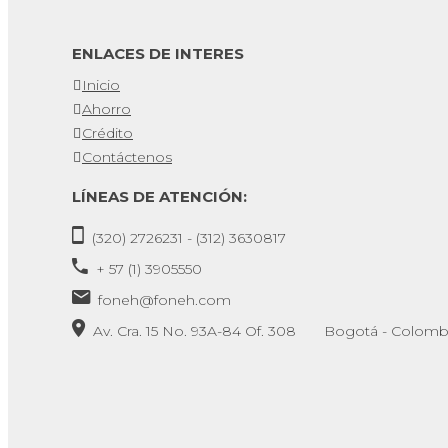
ENLACES DE INTERES
Inicio
Ahorro
Crédito
Contáctenos
LÍNEAS DE ATENCIÓN:
(320) 2726231 - (312) 3630817
+ 57 (1) 3905550
foneh@foneh.com
Av. Cra. 15 No. 93A-84 Of. 308 Bogotá - Colomb