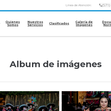
(
57
1)
Línea de Atención:
e
Quienes
Nuestros
Galería de
Docu
Clasificados
Somos
Servicios
Imágenes
Nor
Album de imágenes