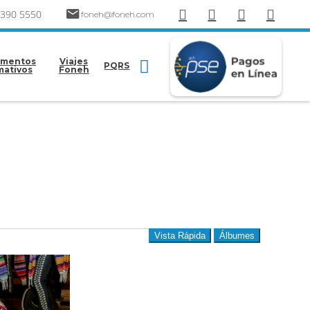
 390 5550
foneh@foneh.com
mentos
Viajes
PQRS
mativos
Foneh
Vista Rápida
Álbumes