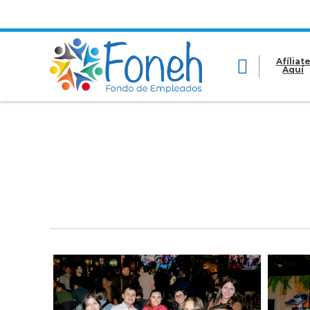
Afíliat
Aquí