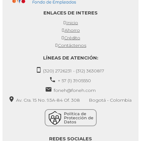
ENLACES DE INTERES
Inicio
Ahorro
Crédito
Contáctenos
LÍNEAS DE ATENCIÓN:
(320) 2726231 - (312) 3630817
+ 57 (1) 3905550
foneh@foneh.com
Av. Cra. 15 No. 93A-84 Of. 308 Bogotá - Colombia
REDES SOCIALES