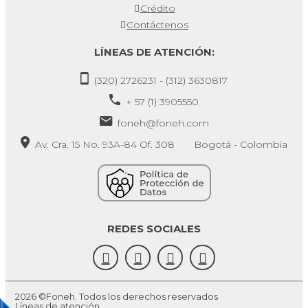
Crédito
Contáctenos
LÍNEAS DE ATENCIÓN:
(320) 2726231 - (312) 3630817
+ 57 (1) 3905550
foneh@foneh.com
Av. Cra. 15 No. 93A-84 Of. 308 Bogotá - Colombia
REDES SOCIALES
2026 ©Foneh. Todos los derechos reservados
Líneas de atención