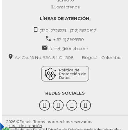
Contáctenos
LÍNEAS DE ATENCIÓN:
(320) 2726231 - (312) 3630817
+ 57 (1) 3905550
foneh@foneh.com
Av. Cra. 15 No. 93A-84 Of. 308 Bogotá - Colombia
REDES SOCIALES
2026 ©Foneh. Todos los derechos reservados
Líneas de atención
Diseñado por Exus™
|
Diseño de Páginas Web Administrables