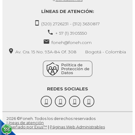
LÍNEAS DE ATENCIÓN:
(320) 2726231 - (312) 3630817
+ 57 (1) 3905550
foneh@foneh.com
Av. Cra. 15 No. 93A-84 Of. 308 Bogotá - Colombia
REDES SOCIALES
2026 ©Foneh. Todos los derechos reservados
Líneas de atención
Diseñado por Exus™
|
Páginas Web Administrables