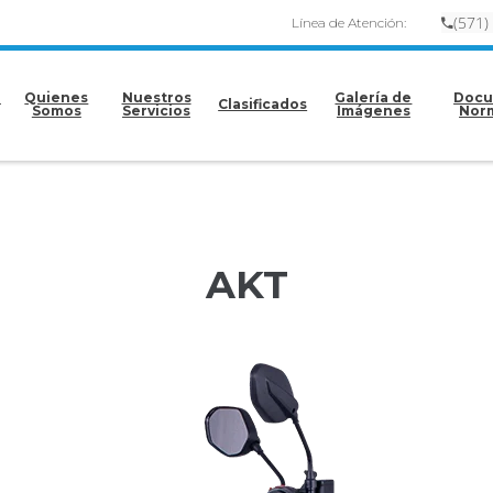
(
57
1)
Línea de Atención:
e
Quienes
Nuestros
Galería de
Docu
Clasificados
Somos
Servicios
Imágenes
Nor
AKT