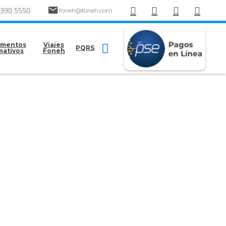
 390 5550
foneh@foneh.com
mentos
Viajes
PQRS
mativos
Foneh