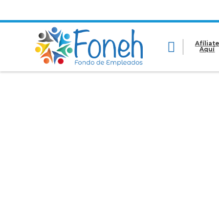
Afíliat
Aquí