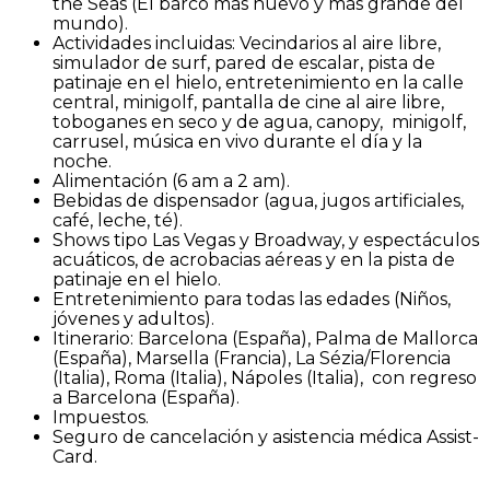
the Seas (El barco más nuevo y más grande del
mundo).
Actividades incluidas: Vecindarios al aire libre,
simulador de surf, pared de escalar, pista de
patinaje en el hielo, entretenimiento en la calle
central, minigolf, pantalla de cine al aire libre,
toboganes en seco y de agua, canopy, minigolf,
carrusel, música en vivo durante el día y la
noche.
Alimentación (6 am a 2 am).
Bebidas de dispensador (agua, jugos artificiales,
café, leche, té).
Shows tipo Las Vegas y Broadway, y espectáculos
acuáticos, de acrobacias aéreas y en la pista de
patinaje en el hielo.
Entretenimiento para todas las edades (Niños,
jóvenes y adultos).
Itinerario: Barcelona (España), Palma de Mallorca
(España), Marsella (Francia), La Sézia/Florencia
(Italia), Roma (Italia), Nápoles (Italia), con regreso
a Barcelona (España).
Impuestos.
Seguro de cancelación y asistencia médica Assist-
Card.