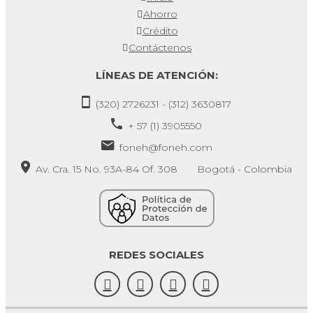
Ahorro
Crédito
Contáctenos
LÍNEAS DE ATENCIÓN:
(320) 2726231 - (312) 3630817
+ 57 (1) 3905550
foneh@foneh.com
Av. Cra. 15 No. 93A-84 Of. 308 Bogotá - Colombia
REDES SOCIALES